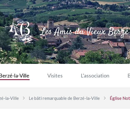
Les Amis du Vieux Berzé
Berzé-la-Ville
Visites
L’association
zé-la-Ville
Le bâti remarquable de Berzé-la-Ville
Église Not