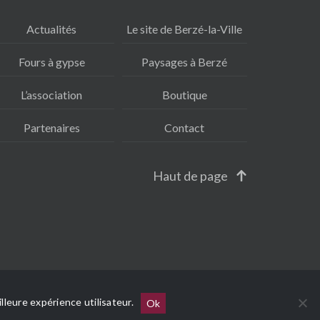
Actualités
Le site de Berzé-la-Ville
Fours à gypse
Paysages à Berzé
L’association
Boutique
Partenaires
Contact
Haut de page
Protection des données
CGV
Contact
lleure expérience utilisateur.
Ok