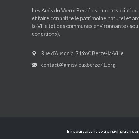
Les Amis du Vieux Berzé est une association
et faire connaitre le patrimoine naturel et a
la-Ville (et des communes environnantes sou
conditions).
Rue d'Ausonia, 71960 Berzé-la-Ville
contact@amisvieuxberze71.org
Les Amis du Vieux Berzé © 2026, 2026
-
Tous
En poursuivant votre navigation sur 